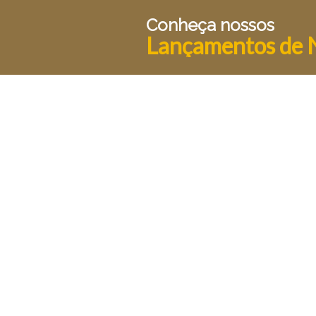
Conheça nossos
Lançamentos de 
Para estar a frente é preciso estar a mesa
Pesquisar
Voltar ao site
Linhas exclusivas
Home
Alleanza
Produtos
Como comprar
Blog