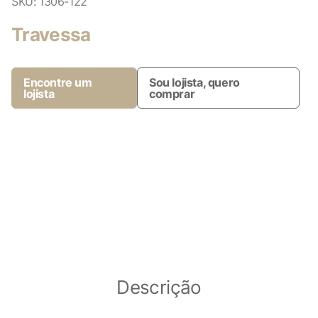
SKU:
1306-122
Travessa
Encontre um
Sou lojista, quero
lojista
comprar
Descrição