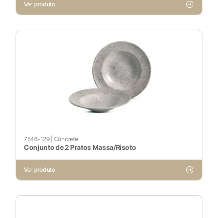
Ver produto
Cookies Não Necessários
Ativado
Pesquisar
Voltar ao site
7546-129
|
Concrete
Conjunto de 2 Pratos Massa/Risoto
Ver produto