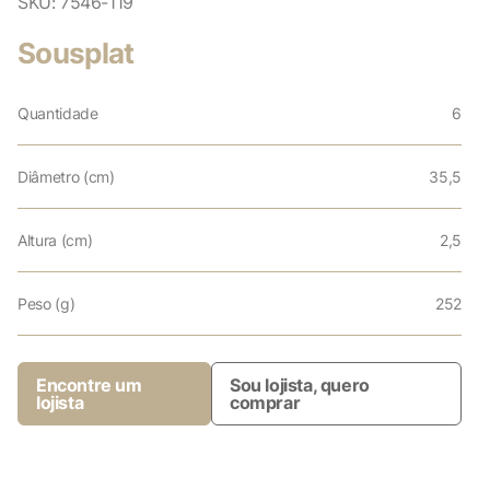
SKU:
7546-119
Sousplat
Quantidade
6
Diâmetro (cm)
35,5
Altura (cm)
2,5
Peso (g)
252
Encontre um
Sou lojista, quero
lojista
comprar