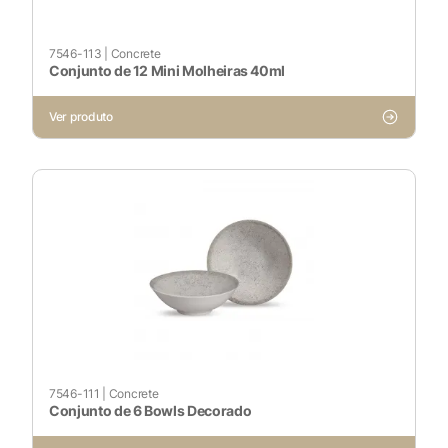
7546-113
|
Concrete
Conjunto de 12 Mini Molheiras 40ml
Ver produto
X
7546-111
|
Concrete
Cookies Necessários
Conjunto de 6 Bowls Decorado
Sempre ativado