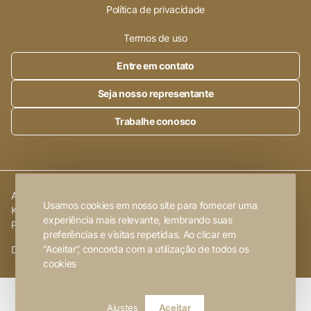
Política de privacidade
Termos de uso
Entre em contato
Seja nosso representante
Trabalhe conosco
Alleanza Cerâmica | CNPJ.:
23.320.538/0001-89
|
Rod. SP 215,
Usamos cookies em nosso site para fornecer uma
Km 101,6
experiência mais relevante, lembrando suas
Porto Ferreira
-
SP
preferências e visitas repetidas. Ao clicar em
“Aceitar”, concorda com a utilização de todos os
Desenvolvido por
FW2 Propaganda ❤
cookies
Ajustes
Aceitar