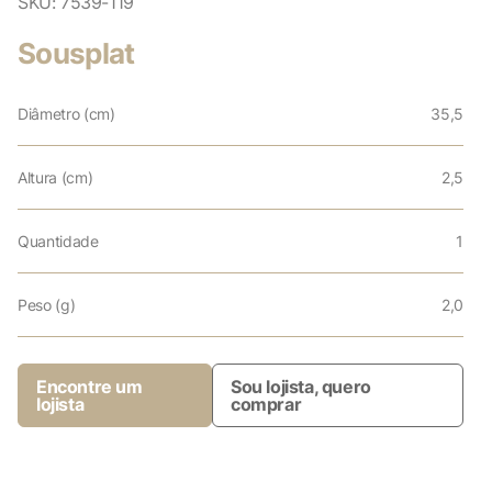
SKU:
7539-119
Sousplat
Diâmetro (cm)
35,5
Altura (cm)
2,5
Quantidade
1
Peso (g)
2,0
Encontre um
Sou lojista, quero
lojista
comprar