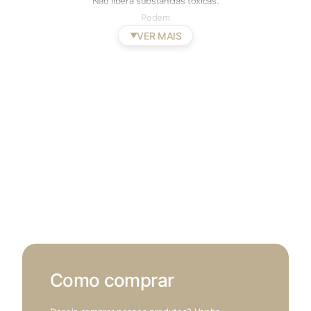
Não libera substâncias tóxicas.
Sempre ativado
Podem
VER MAIS
▼
Cookies Não Necessários
Ativado
Pesquisar
Voltar ao site
Como comprar