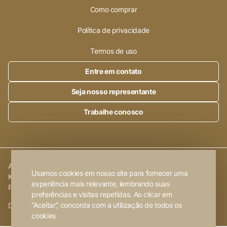
Como comprar
Política de privacidade
Termos de uso
Entre em contato
Seja nosso representante
Trabalhe conosco
Alleanza Cerâmica | CNPJ.:
23.320.538/0001-89
|
Rod. SP 215,
Usamos cookies em nosso site para fornecer uma
Km 101,6
experiência mais relevante, lembrando suas
Porto Ferreira
-
SP
preferências e visitas repetidas. Ao clicar em
“Aceitar”, concorda com a utilização de todos os
Desenvolvido por
FW2 Propaganda ❤
cookies