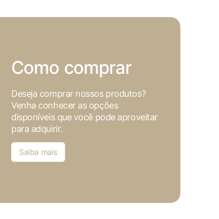
ookies, os cookies que são
a o funcionamento das
sar e entender como você usa
Como comprar
nto. Você também tem a opção
periência de navegação.
Deseja comprar nossos produtos?
Venha conhecer as opções
disponíveis que você pode aproveitar
para adquirir.
. Esta categoria inclui
Saiba mais
sses cookies não armazenam