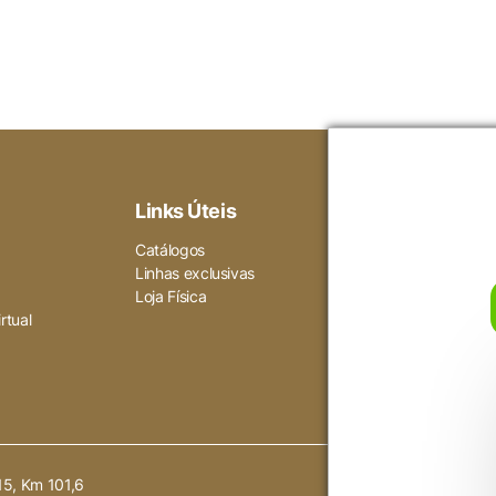
Voltar ao site
não ser particularmente necessários para o funcionamento do 
dados pessoais do usuário por meio de análises, anúncios e o
Links Úteis
Ajuda
Gara
Catálogos
Como compra
Linhas exclusivas
Política de pr
Loja Física
Termos de us
rtual
15, Km 101,6