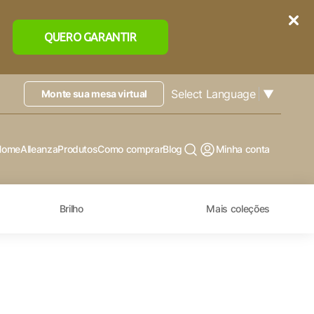
QUERO GARANTIR
Select Language
▼
Monte sua mesa virtual
Home
Alleanza
Produtos
Como comprar
Blog
Minha conta
Brilho
Mais coleções
X