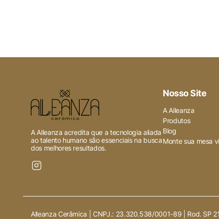
Ativado
Quaisquer cookies que possam 
especificamente para coletar 
Nosso Site
A Alleanza
Produtos
Blog
A Alleanza acredita que a tecnologia aliada
ao talento humano são essenciais na busca
Monte sua mesa vi
dos melhores resultados.
Alleanza Cerâmica | CNPJ.:
23.320.538/0001-89
|
Rod. SP 2