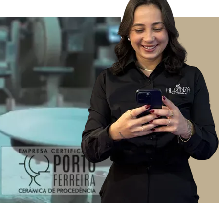
rar sua experiência enquanto você navega pelo site. Destes c
 são armazenados no seu navegador, pois são essenciais par
. Também usamos cookies de terceiros que nos ajudam a anali
 armazenados em seu navegador apenas com o seu consentime
m, a desativação de alguns desses cookies pode afetar sua ex
solutamente essenciais para o funcionamento adequado do site
funcionalidades básicas e recursos de segurança do site. E