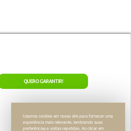
site e sejam usados ​​
utros conteúdos incorporados.
nta
acesso exclusivo
aos nossos
Entre em contato
lançamentos de natal!
r
Seja nosso representante
ivacidade
o
QUERO GARANTIR!
Trabalhe conosco
Usamos cookies em nosso site para fornecer uma
experiência mais relevante, lembrando suas
Desenvolvido por
FW2 Propaganda ❤
preferências e visitas repetidas. Ao clicar em