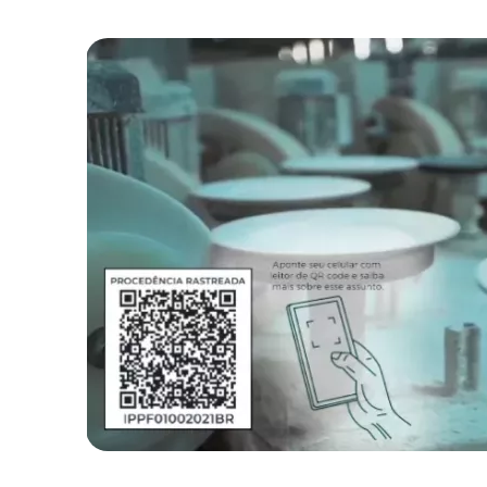
Este site usa cookies para melho
categorizados como necessários
funcionalidades básicas do site
este site. Esses cookies serão
de cancelar esses cookies. Poré
Cookies Necessários
Sempre ativado
Os cookies necessários são ab
apenas cookies que garantem 
nenhuma informação pessoal.
Pesquisar
Cookies Não Necessários