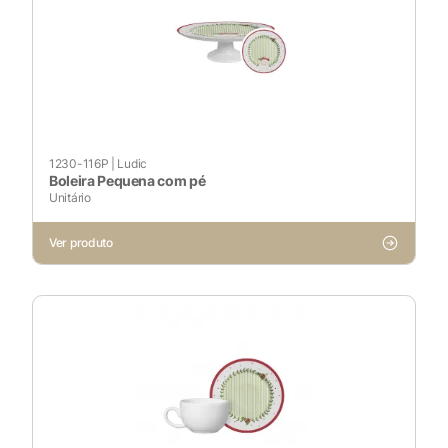
Cookies Necessários
Sempre ativado
1230-116P
|
Ludic
Boleira Pequena com pé
Unitário
Cookies Não Necessários
Ver produto
Ativado
Pesquisar
Voltar ao site