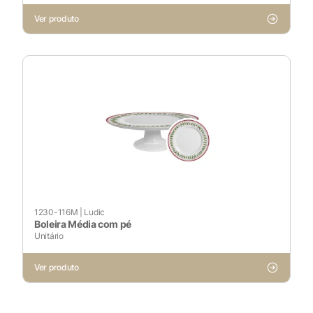
Ver produto
1230-116M
|
Ludic
Boleira Média com pé
Unitário
Ver produto