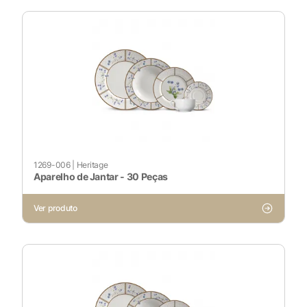
1269-006
|
Heritage
X
Aparelho de Jantar - 30 Peças
Ver produto
Cookies Necessários
Sempre ativado