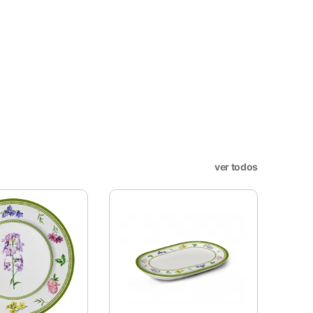
X
ookies, os cookies que são
a o funcionamento das
ver todos
sar e entender como você usa
nto. Você também tem a opção
periência de navegação.
. Esta categoria inclui