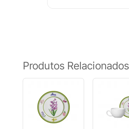
Visão geral de privaci
Este site usa cookies para melho
Produtos Relacionado
categorizados como necessários
funcionalidades básicas do site
este site. Esses cookies serão
de cancelar esses cookies. Poré
Cookies Necessários
Sempre ativado
Os cookies necessários são ab