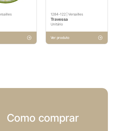
sses cookies não armazenam
rsailles
1284-122
|
Versailles
Travessa
Unitário
Ver produto
site e sejam usados ​​
utros conteúdos incorporados.
Como comprar