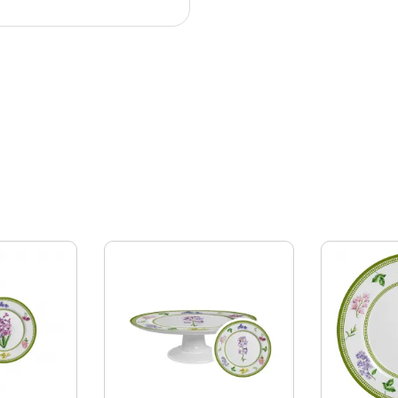
dade
rar sua experiência enquanto você navega pelo site. Destes c
s
 são armazenados no seu navegador, pois são essenciais par
. Também usamos cookies de terceiros que nos ajudam a anali
 armazenados em seu navegador apenas com o seu consentime
m, a desativação de alguns desses cookies pode afetar sua ex
solutamente essenciais para o funcionamento adequado do site