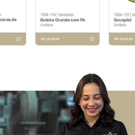
funcionalidades básicas e recursos de segurança do site. E
s
1284-116
|
Versailles
1284-119
|
Ve
ícaras de
Boleira Grande com Pé
Sousplat
Unitário
Unitário
Ver produto
Ver produto
Voltar ao site
não ser particularmente necessários para o funcionamento do 
dados pessoais do usuário por meio de análises, anúncios e o