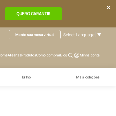
QUERO GARANTIR
Select Language
▼
Monte sua mesa virtual
Home
Alleanza
Produtos
Como comprar
Blog
Minha conta
Brilho
Mais coleções