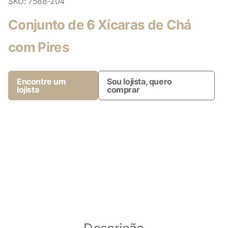
SKU:
7588-204
Conjunto de 6 Xícaras de Chá
com Pires
Encontre um
Sou lojista, quero
lojista
comprar