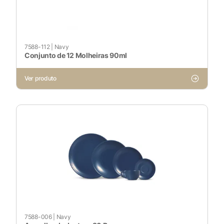
Ativado
Pesquisar
7588-112
|
Navy
Conjunto de 12 Molheiras 90ml
Ver produto
Voltar ao site
7588-006
|
Navy