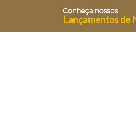
Conheça nossos
Lançamentos de 
Para estar a frente é preciso estar a mesa
Pesquisar
Voltar ao site
Linhas exclusivas
Home
Alleanza
Produtos
Como comprar
Blog