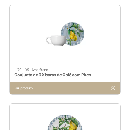
1179-105
|
Amalfitana
Conjunto de 6 Xícaras de Café com Pires
Ver produto