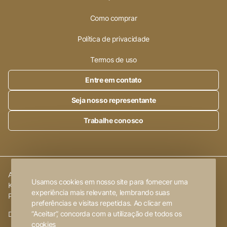
Como comprar
Política de privacidade
Termos de uso
Entre em contato
Seja nosso representante
Trabalhe conosco
Alleanza Cerâmica | CNPJ.:
23.320.538/0001-89
|
Rod. SP 215,
Usamos cookies em nosso site para fornecer uma
Km 101,6
experiência mais relevante, lembrando suas
Porto Ferreira
-
SP
preferências e visitas repetidas. Ao clicar em
“Aceitar”, concorda com a utilização de todos os
Desenvolvido por
FW2 Propaganda ❤
cookies