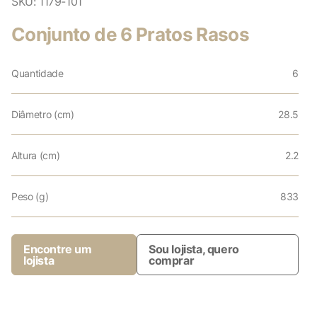
SKU:
1179-101
Conjunto de 6 Pratos Rasos
Quantidade
6
Diâmetro (cm)
28.5
Altura (cm)
2.2
Peso (g)
833
Encontre um
Sou lojista, quero
lojista
comprar