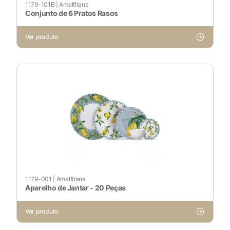
1179-101B
|
Amalfitana
Sempre ativado
Conjunto de 6 Pratos Rasos
Ver produto
Cookies Não Necessários
Ativado
Pesquisar
Voltar ao site
1179-001
|
Amalfitana
Aparelho de Jantar - 20 Peças
Ver produto