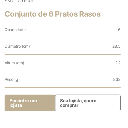
SKU:
1091-101
Conjunto de 6 Pratos Rasos
Quantidade
6
Diâmetro (cm)
28.5
Altura (cm)
2.2
Peso (g)
833
Encontre um
Sou lojista, quero
lojista
comprar