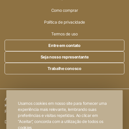
Como comprar
Política de privacidade
Termos de uso
Entre em contato
Seja nosso representante
Trabalhe conosco
Alleanza Cerâmica | CNPJ.:
23.320.538/0001-89
|
Rod. SP 215,
Usamos cookies em nosso site para fornecer uma
Km 101,6
experiência mais relevante, lembrando suas
Porto Ferreira
-
SP
preferências e visitas repetidas. Ao clicar em
“Aceitar”, concorda com a utilização de todos os
Desenvolvido por
FW2 Propaganda ❤
cookies