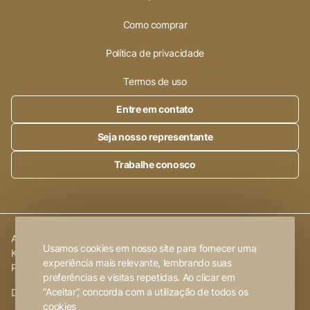
Como comprar
Política de privacidade
Termos de uso
Entre em contato
Seja nosso representante
Trabalhe conosco
Alleanza Cerâmica | CNPJ.:
23.320.538/0001-89
|
Rod. SP 215,
Usamos cookies em nosso site para fornecer uma
Km 101,6
experiência mais relevante, lembrando suas
Porto Ferreira
-
SP
preferências e visitas repetidas. Ao clicar em
“Aceitar”, concorda com a utilização de todos os
Desenvolvido por
FW2 Propaganda ❤
cookies