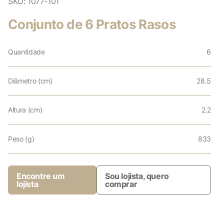
SKU:
1077-101
Conjunto de 6 Pratos Rasos
Quantidade
6
Diâmetro (cm)
28.5
Altura (cm)
2.2
Peso (g)
833
Encontre um
Sou lojista, quero
lojista
comprar