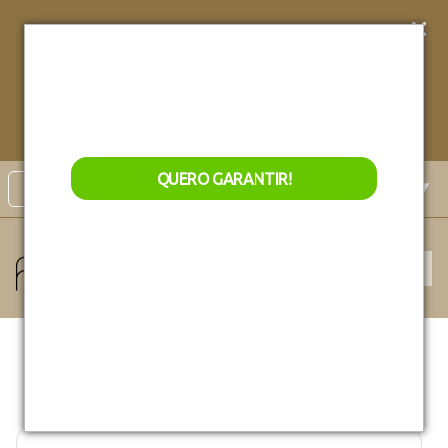
Conheça nossos
Lançamentos exclusivos!
Garanta
acesso
exclusivo
aos nossos
QUERO GARANTIR
lançamentos de natal!
QUERO GARANTIR!
Select Language
▼
Monte sua mesa virtual