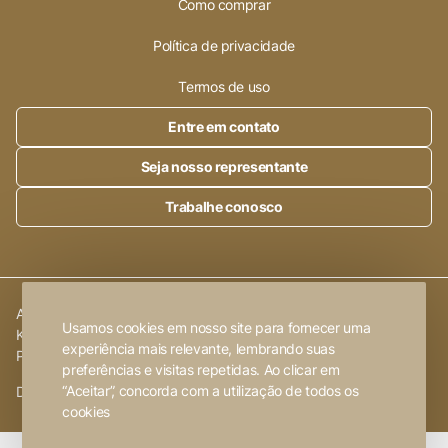
Como comprar
Política de privacidade
Termos de uso
Entre em contato
Seja nosso representante
Trabalhe conosco
Alleanza Cerâmica | CNPJ.:
23.320.538/0001-89
|
Rod. SP 215,
Usamos cookies em nosso site para fornecer uma
Km 101,6
experiência mais relevante, lembrando suas
Porto Ferreira
-
SP
preferências e visitas repetidas. Ao clicar em
“Aceitar”, concorda com a utilização de todos os
Desenvolvido por
FW2 Propaganda ❤
cookies