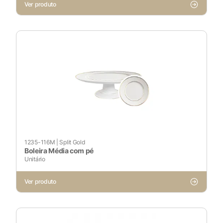
Sempre ativado
Ver produto
Cookies Não Necessários
Ativado
Pesquisar
Voltar ao site
1235-116M
|
Split Gold
Boleira Média com pé
Unitário
Ver produto