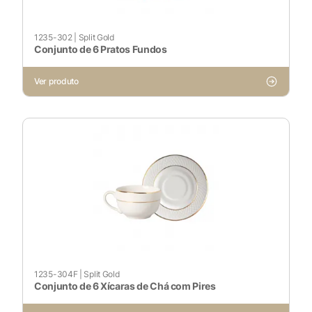
1235-302
|
Split Gold
Conjunto de 6 Pratos Fundos
Ver produto
X
1235-304F
|
Split Gold
Conjunto de 6 Xícaras de Chá com Pires
Cookies Necessários