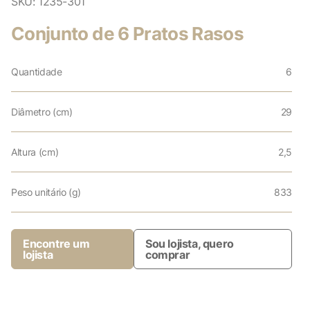
SKU:
1235-301
Conjunto de 6 Pratos Rasos
Quantidade
6
Diâmetro (cm)
29
Altura (cm)
2,5
Peso unitário (g)
833
Encontre um
Sou lojista, quero
lojista
comprar