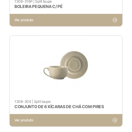
1308-316P
|
Split taupe
BOLEIRA PEQUENA C/ PÉ
Cookies Necessários
Ver produto
Sempre ativado
Cookies Não Necessários
Ativado
Pesquisar
1308-304
|
Split taupe
Voltar ao site
CONJUNTO DE 6 XÍCARAS DE CHÁ COM PIRES
Ver produto