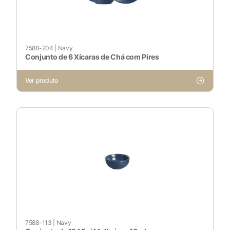
Ativado
Pesquisar
7588-204
|
Navy
Conjunto de 6 Xícaras de Chá com Pires
Ver produto
Voltar ao site
7588-113
|
Navy