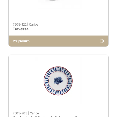
Ativado
Pesquisar
7605-122
|
Caribe
Travessa
Ver produto
Voltar ao site
7605-203
|
Caribe