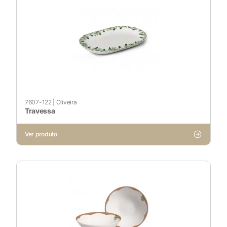
7607-122
|
Oliveira
Travessa
X
Ver produto
Cookies Necessários
Sempre ativado
Cookies Não Necessários