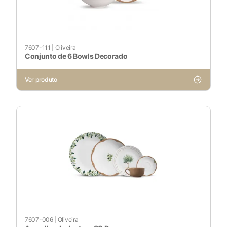
Ativado
Pesquisar
7607-111
|
Oliveira
Conjunto de 6 Bowls Decorado
Ver produto
Voltar ao site
7607-006
|
Oliveira