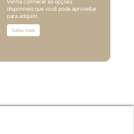
Venha conhecer as opções
disponíveis que você pode aproveitar
para adquirir.
Saiba mais
nta
acesso exclusivo
aos nossos
Entre em contato