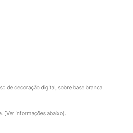
so de decoração digital, sobre base branca.
X
a. (Ver informações abaixo).
ookies, os cookies que são
a o funcionamento das