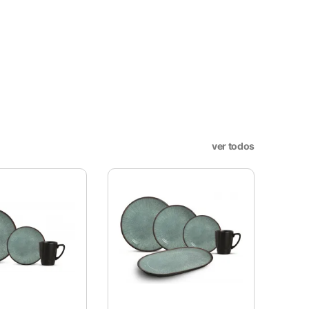
sar e entender como você usa
nto. Você também tem a opção
periência de navegação.
. Esta categoria inclui
sses cookies não armazenam
ver todos
site e sejam usados ​​
utros conteúdos incorporados.