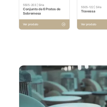
5505-203
|
Síria
5505-122
|
Síria
Conjunto de 6 Pratos de
Travessa
Sobremesa
Ver produto
Ver produto