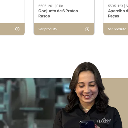
5505-201
|
Síria
5505-123
|
S
Conjunto de 6 Pratos
Aparelho d
Rasos
Peças
Ver produto
Ver produto