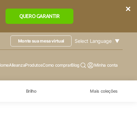
QUERO GARANTIR
Select Language
▼
Monte sua mesa virtual
Home
Alleanza
Produtos
Como comprar
Blog
Minha conta
Brilho
Mais coleções