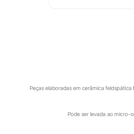
Peças elaboradas em cerâmica feldspática b
Visão geral de privaci
Pode ser levada ao micro-on
Este site usa cookies para melho
categorizados como necessários