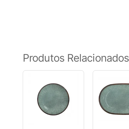
funcionalidades básicas do site
este site. Esses cookies serão
de cancelar esses cookies. Poré
Cookies Necessários
Sempre ativado
Os cookies necessários são ab
Produtos Relacionado
apenas cookies que garantem 
nenhuma informação pessoal.
Pesquisar
Cookies Não Necessários
Ativado
Quaisquer cookies que possam 
especificamente para coletar 