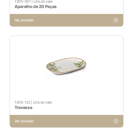
1305-001
|
Lírio do vale
Aparelho de 20 Peças
Cookies Necessários
Ver produto
Sempre ativado
Cookies Não Necessários
Ativado
Pesquisar
1305-122
|
Lírio do vale
Voltar ao site
Travessa
Ver produto