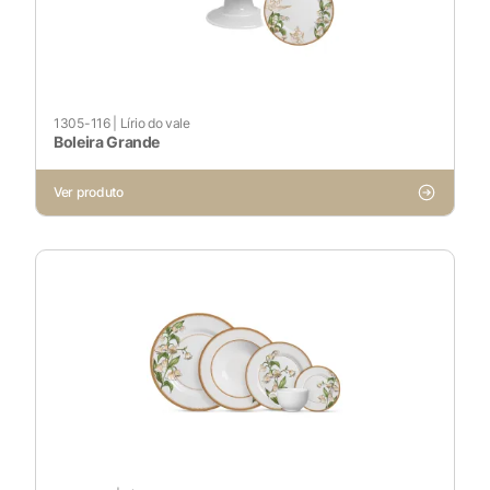
1305-116
|
Lírio do vale
Boleira Grande
Ver produto
X