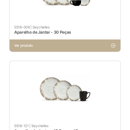
Ativado
Pesquisar
5518-006
|
Seychelles
Aparelho de Jantar - 30 Peças
Ver produto
Voltar ao site
5518-121
|
Seychelles