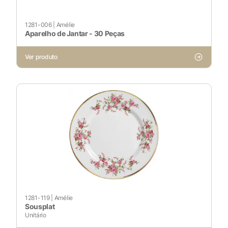
1281-006
|
Amélie
Aparelho de Jantar - 30 Peças
Cookies Necessários
Sempre ativado
Ver produto
Cookies Não Necessários
Ativado
Pesquisar
Voltar ao site
1281-119
|
Amélie
Sousplat
Unitário