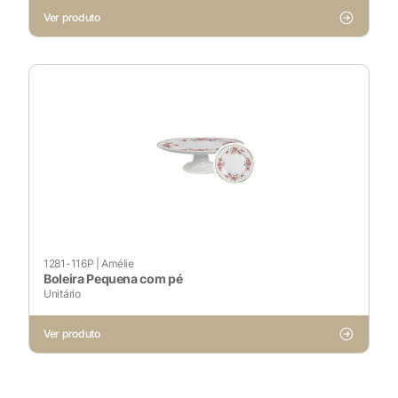
Ver produto
1281-116P
|
Amélie
Boleira Pequena com pé
Unitário
Ver produto