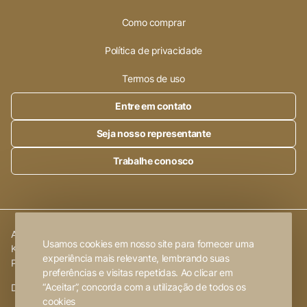
Como comprar
Política de privacidade
Termos de uso
Entre em contato
Seja nosso representante
Trabalhe conosco
Alleanza Cerâmica | CNPJ.:
23.320.538/0001-89
|
Rod. SP 215,
Usamos cookies em nosso site para fornecer uma
Km 101,6
experiência mais relevante, lembrando suas
Porto Ferreira
-
SP
preferências e visitas repetidas. Ao clicar em
“Aceitar”, concorda com a utilização de todos os
Desenvolvido por
FW2 Propaganda ❤
cookies