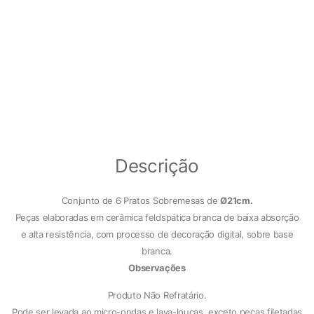
Descrição
Conjunto de 6 Pratos Sobremesas de
Ø21cm.
Peças elaboradas em cerâmica feldspática branca de baixa absorção
e alta resistência, com processo de decoração digital, sobre base
branca.
Observações
Produto Não Refratário.
Pode ser levada ao micro-ondas e lava-louças, exceto peças filetadas