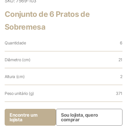
SKU:
7569-103
Conjunto de 6 Pratos de
Sobremesa
Quantidade
6
Diâmetro (cm)
21
Altura (cm)
2
Peso unitário (g)
371
Encontre um
Sou lojista, quero
lojista
comprar