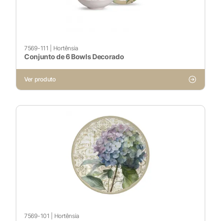
7569-111
|
Hortênsia
Conjunto de 6 Bowls Decorado
Ver produto
X
Cookies Necessários
7569-101
|
Hortênsia