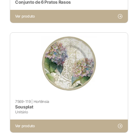
Conjunto de 6 Pratos Rasos
Sempre ativado
Ver produto
Cookies Não Necessários
Ativado
Pesquisar
Voltar ao site
7569-119
|
Hortênsia
Sousplat
Unitário
Ver produto