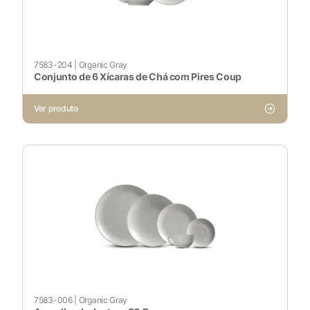
Ativado
Pesquisar
7583-204
|
Organic Gray
Conjunto de 6 Xícaras de Chá com Pires Coup
Ver produto
Voltar ao site
7583-006
|
Organic Gray