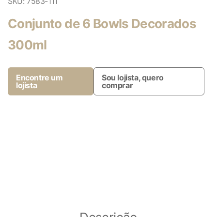
SKU:
7583-111
Conjunto de 6 Bowls Decorados
300ml
Encontre um
Sou lojista, quero
lojista
comprar