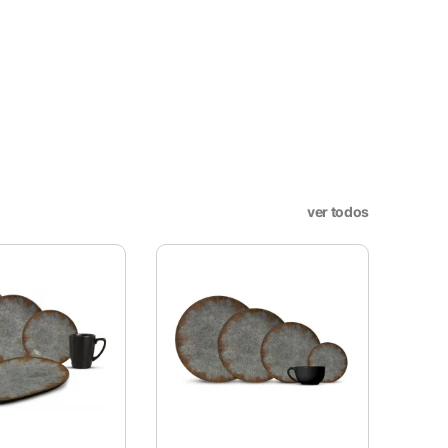
sar e entender como você usa
nto. Você também tem a opção
periência de navegação.
. Esta categoria inclui
sses cookies não armazenam
ver todos
site e sejam usados ​​
utros conteúdos incorporados.