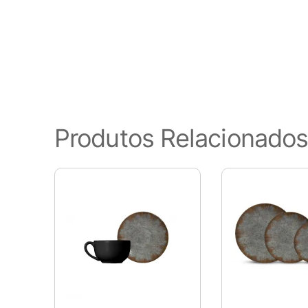
funcionalidades básicas do site
este site. Esses cookies serão
de cancelar esses cookies. Poré
Cookies Necessários
Sempre ativado
Os cookies necessários são ab
Produtos Relacionado
apenas cookies que garantem 
nenhuma informação pessoal.
Pesquisar
Cookies Não Necessários
Ativado
Quaisquer cookies que possam 
especificamente para coletar 