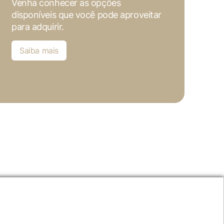
Venha conhecer as opções
disponíveis que você pode aproveitar
para adquirir.
Saiba mais
nta
acesso exclusivo
aos nossos
Entre em contato