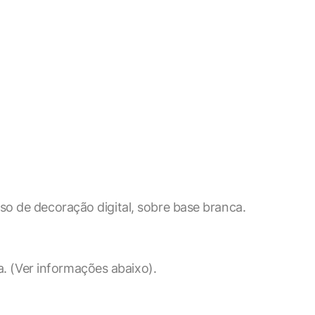
so de decoração digital, sobre base branca.
X
a. (Ver informações abaixo).
ookies, os cookies que são
a o funcionamento das