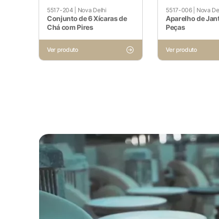
5517-204
|
Nova Delhi
5517-006
|
Nova De
Conjunto de 6 Xícaras de
Aparelho de Jant
Chá com Pires
Peças
Ver produto
Ver produto