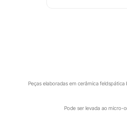
Peças elaboradas em cerâmica feldspática b
Visão geral de privaci
Pode ser levada ao micro-on
Este site usa cookies para melho
categorizados como necessários