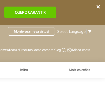
QUERO GARANTIR
Select Language
▼
Monte sua mesa virtual
Home
Alleanza
Produtos
Como comprar
Blog
Minha conta
Brilho
Mais coleções