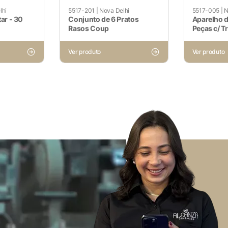
lhi
5517-201
|
Nova Delhi
5517-005
|
N
ar - 30
Conjunto de 6 Pratos
Aparelho d
Rasos Coup
Peças c/ T
Ver produto
Ver produto