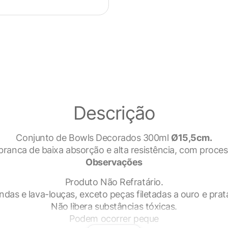
Descrição
Conjunto de Bowls Decorados 300ml
Ø15,5cm.
ranca de baixa absorção e alta resistência, com proces
Observações
dade
Produto Não Refratário.
das e lava-louças, exceto peças filetadas a ouro e prat
Não libera substâncias tóxicas.
rar sua experiência enquanto você navega pelo site. Destes c
Podem ocorrer peque
 são armazenados no seu navegador, pois são essenciais par