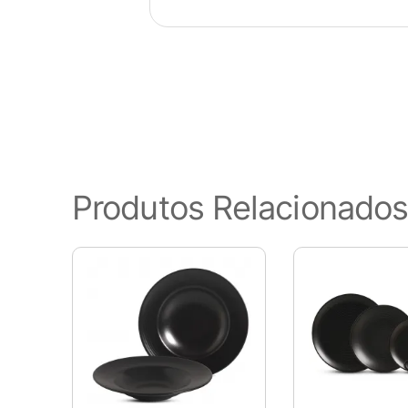
Visão geral de privaci
Este site usa cookies para melho
Produtos Relacionado
categorizados como necessários
funcionalidades básicas do site
este site. Esses cookies serão
de cancelar esses cookies. Poré
Cookies Necessários
Sempre ativado
Os cookies necessários são ab