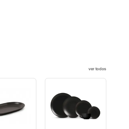
X
ookies, os cookies que são
a o funcionamento das
ver todos
sar e entender como você usa
nto. Você também tem a opção
periência de navegação.
. Esta categoria inclui