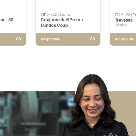
funcionalidades básicas e recursos de segurança do site. E
7619-202
|
Ébano
7619-122
|
É
ar - 30
Conjunto de 6 Pratos
Travessa
Fundos Coup
Unitário
Ver produto
Ver produto
Voltar ao site
não ser particularmente necessários para o funcionamento do 
dados pessoais do usuário por meio de análises, anúncios e o