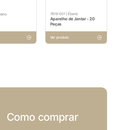
sses cookies não armazenam
7619-001
|
Ébano
bano
Aparelho de Jantar - 20
Peças
Ver produto
site e sejam usados ​​
utros conteúdos incorporados.
Como comprar