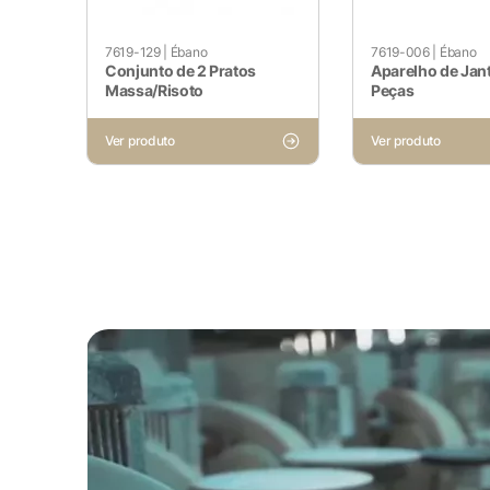
apenas cookies que garantem 
nenhuma informação pessoal.
7619-129
|
Ébano
7619-006
|
Ébano
Conjunto de 2 Pratos
Aparelho de Jant
Massa/Risoto
Peças
Pesquisar
Cookies Não Necessários
Ver produto
Ver produto
Ativado
Quaisquer cookies que possam 
especificamente para coletar 