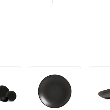
dade
rar sua experiência enquanto você navega pelo site. Destes c
s
 são armazenados no seu navegador, pois são essenciais par
. Também usamos cookies de terceiros que nos ajudam a anali
 armazenados em seu navegador apenas com o seu consentime
m, a desativação de alguns desses cookies pode afetar sua ex
solutamente essenciais para o funcionamento adequado do site