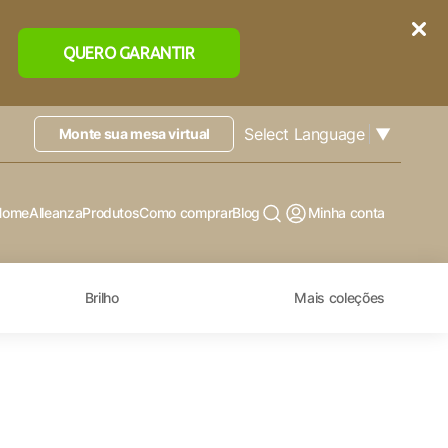
QUERO GARANTIR
Select Language
▼
Monte sua mesa virtual
Home
Alleanza
Produtos
Como comprar
Blog
Minha conta
Brilho
Mais coleções