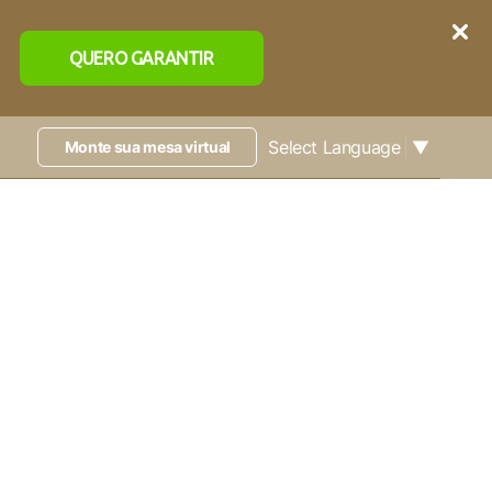
QUERO GARANTIR
Select Language
▼
Monte sua mesa virtual
e
Alleanza
Produtos
Como comprar
Blog
Minha conta
1
Brilho
Mais coleções
o