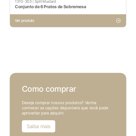
1310-303
|
Split Mustard
Voltar ao site
Conjunto de 6 Pratos de Sobremesa
Ver produto
Como comprar
Deseja comprar nossos produtos? Venha
conhecer as opções disponíveis que você pode
aproveitar para adquirir.
Saiba mais