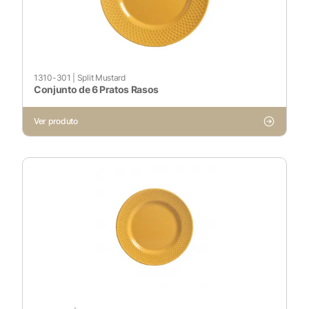
X
1310-301
|
Split Mustard
Conjunto de 6 Pratos Rasos
Cookies Necessários
Ver produto
Sempre ativado
Cookies Não Necessários
Ativado
Pesquisar