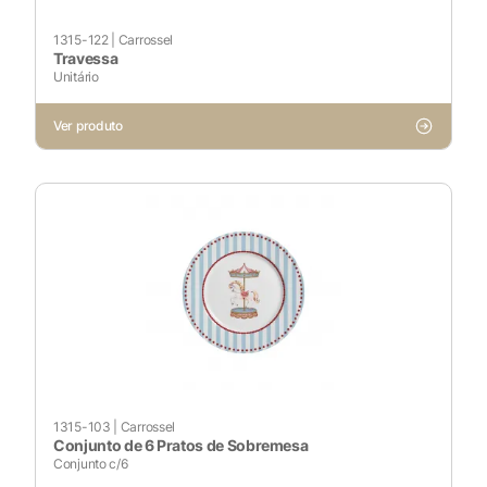
1315-122
|
Carrossel
Travessa
Unitário
Cookies Necessários
Sempre ativado
Ver produto
Cookies Não Necessários
Ativado
Pesquisar
Voltar ao site
1315-103
|
Carrossel
Conjunto de 6 Pratos de Sobremesa
Conjunto c/6