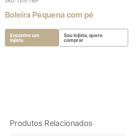
SKU:
1315-116P
Boleira Pequena com pé
Encontre um
Sou lojista, quero
lojista
comprar
Produtos Relacionados