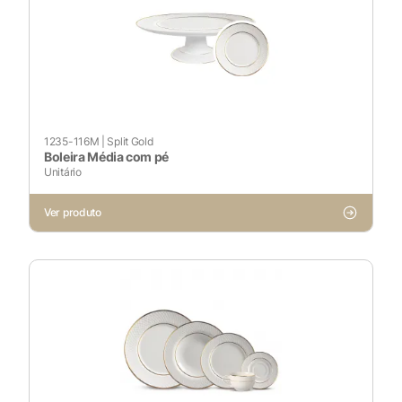
1235-116M
|
Split Gold
Boleira Média com pé
Unitário
X
Ver produto
Cookies Necessários
Sempre ativado
Cookies Não Necessários