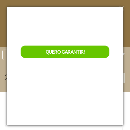
Conheça nossos
Lançamentos exclusivos!
Garanta
acesso
exclusivo
aos nossos
QUERO GARANTIR
lançamentos de natal!
QUERO GARANTIR!
Select Language
▼
Monte sua mesa virtual