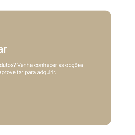
ookies, os cookies que são
a o funcionamento das
sar e entender como você usa
nto. Você também tem a opção
ar
periência de navegação.
odutos? Venha conhecer as opções
proveitar para adquirir.
. Esta categoria inclui
sses cookies não armazenam