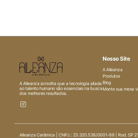
Ativado
Quaisquer cookies que possam 
especificamente para coletar 
Nosso Site
A Alleanza
Produtos
Blog
A Alleanza acredita que a tecnologia aliada
ao talento humano são essenciais na busca
Monte sua mesa vi
dos melhores resultados.
Alleanza Cerâmica | CNPJ.:
23.320.538/0001-89
|
Rod. SP 2