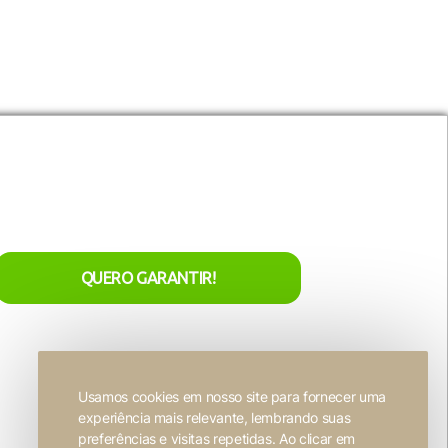
site e sejam usados ​​
utros conteúdos incorporados.
nta
acesso exclusivo
aos nossos
Entre em contato
lançamentos de natal!
r
Seja nosso representante
ivacidade
o
QUERO GARANTIR!
Trabalhe conosco
Usamos cookies em nosso site para fornecer uma
experiência mais relevante, lembrando suas
Desenvolvido por
FW2 Propaganda ❤
preferências e visitas repetidas. Ao clicar em