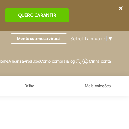
QUERO GARANTIR
Select Language
▼
Monte sua mesa virtual
Home
Alleanza
Produtos
Como comprar
Blog
Minha conta
Brilho
Mais coleções
X