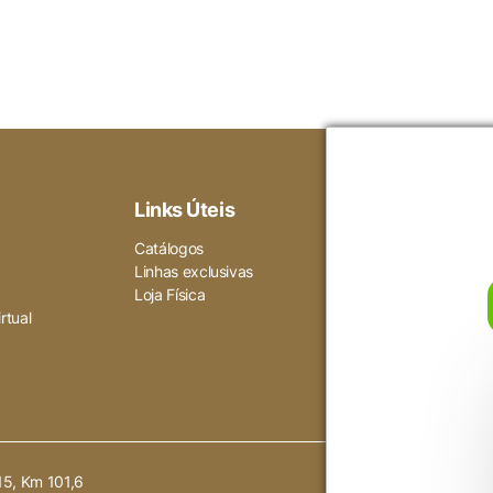
Voltar ao site
não ser particularmente necessários para o funcionamento do 
dados pessoais do usuário por meio de análises, anúncios e o
Links Úteis
Ajuda
Gara
Catálogos
Como compra
Linhas exclusivas
Política de pr
Loja Física
Termos de us
rtual
15, Km 101,6