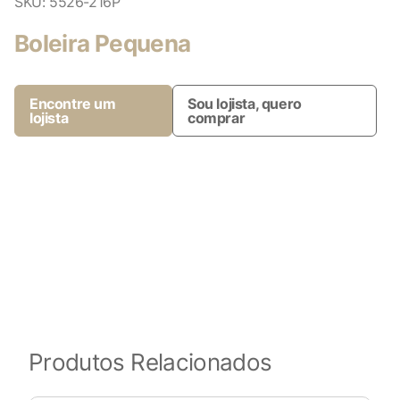
SKU:
5526-216P
Boleira Pequena
Encontre um
Sou lojista, quero
lojista
comprar
Produtos Relacionados