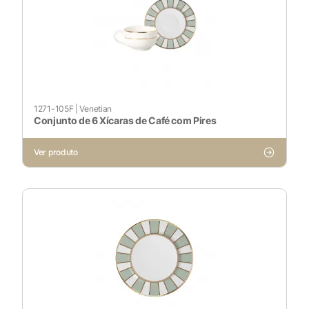
1271-105F
|
Venetian
Conjunto de 6 Xícaras de Café com Pires
X
Ver produto
Cookies Necessários
Sempre ativado
Cookies Não Necessários