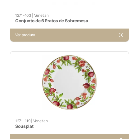
Ativado
1271-103
|
Venetian
Conjunto de 6 Pratos de Sobremesa
Pesquisar
Ver produto
Voltar ao site
1271-119
|
Venetian
Sousplat