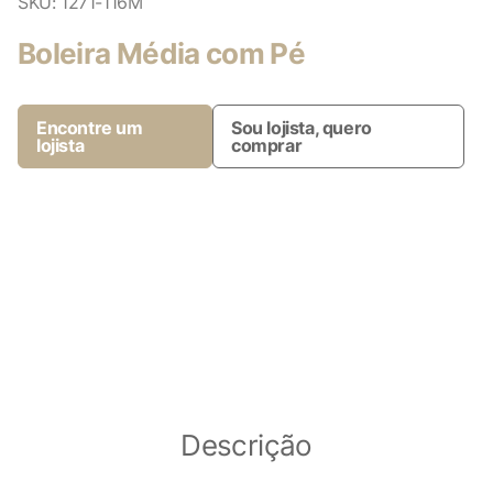
SKU:
1271-116M
Boleira Média com Pé
Encontre um
Sou lojista, quero
lojista
comprar
Descrição