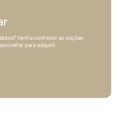
site e sejam usados ​​
utros conteúdos incorporados.
ar
odutos? Venha conhecer as opções
proveitar para adquirir.