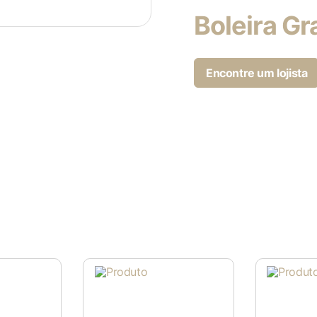
Boleira G
Encontre um lojista
s
dade