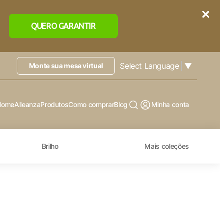
QUERO GARANTIR
Select Language
▼
Monte sua mesa virtual
Home
Alleanza
Produtos
Como comprar
Blog
Minha conta
Brilho
Mais coleções