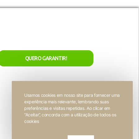
nta
acesso exclusivo
aos nossos
Entre em contato
lançamentos de natal!
r
Seja nosso representante
ivacidade
o
QUERO GARANTIR!
Trabalhe conosco
Usamos cookies em nosso site para fornecer uma
experiência mais relevante, lembrando suas
Desenvolvido por
FW2 Propaganda ❤
preferências e visitas repetidas. Ao clicar em
“Aceitar”, concorda com a utilização de todos os
cookies