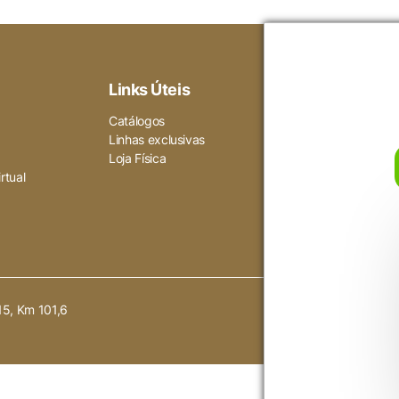
Links Úteis
Ajuda
Gara
Catálogos
Como compra
Linhas exclusivas
Política de pr
Loja Física
Termos de us
rtual
15, Km 101,6