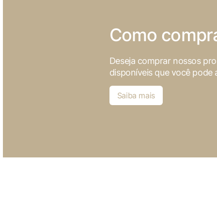
não ser particularmente necessários para o funcionamento do 
dados pessoais do usuário por meio de análises, anúncios e o
Como compr
Deseja comprar nossos pr
disponíveis que você pode a
Saiba mais