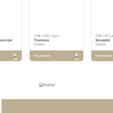
rar sua experiência enquanto você navega pelo site. Destes c
 são armazenados no seu navegador, pois são essenciais par
. Também usamos cookies de terceiros que nos ajudam a anali
 armazenados em seu navegador apenas com o seu consentime
m, a desativação de alguns desses cookies pode afetar sua ex
1298-122B
|
Laços
1156-119
|
L
 com pé
Travessa
Sousplat
Unitário
Unitário
Ver produto
Ver produto
solutamente essenciais para o funcionamento adequado do site
funcionalidades básicas e recursos de segurança do site. E
Voltar ao site