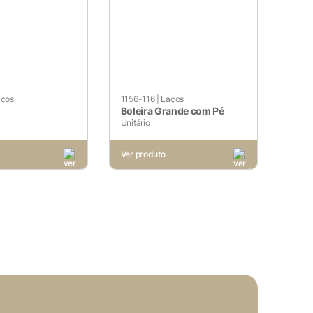
ookies, os cookies que são
a o funcionamento das
sar e entender como você usa
nto. Você também tem a opção
periência de navegação.
aços
1156-116
|
Laços
Boleira Grande com Pé
Unitário
Ver produto
. Esta categoria inclui
sses cookies não armazenam