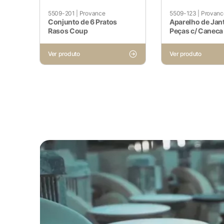
5509-201
|
Provance
5509-123
|
Provanc
Conjunto de 6 Pratos
Aparelho de Jant
Rasos Coup
Peças c/ Caneca
Ver produto
Ver produto