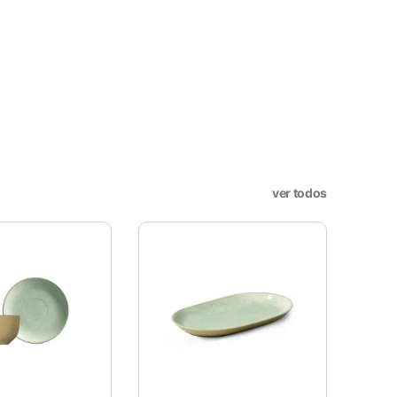
sar e entender como você usa
nto. Você também tem a opção
periência de navegação.
. Esta categoria inclui
sses cookies não armazenam
ver todos
site e sejam usados ​​
utros conteúdos incorporados.