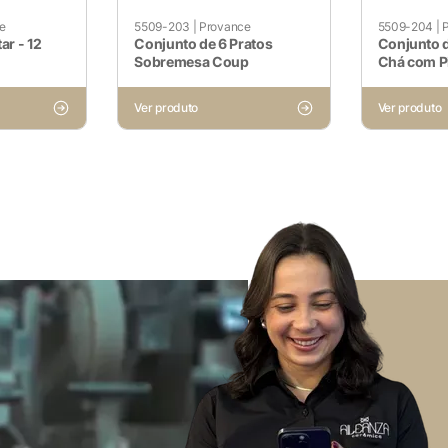
e
5509-203
|
Provance
5509-204
|
ar - 12
Conjunto de 6 Pratos
Conjunto d
Sobremesa Coup
Chá com P
Ver produto
Ver produto