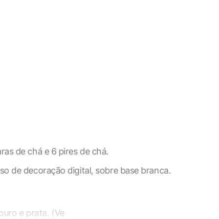
ras de chá e 6 pires de chá.
X
so de decoração digital, sobre base branca.
ookies, os cookies que são
ouro e prata. (Ve
a o funcionamento das