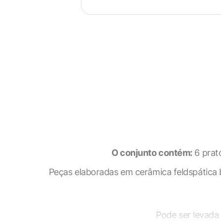
O conjunto contém:
6 prato
Visão geral de privaci
Peças elaboradas em cerâmica feldspática b
Este site usa cookies para melho
Pode ser levada 
categorizados como necessários