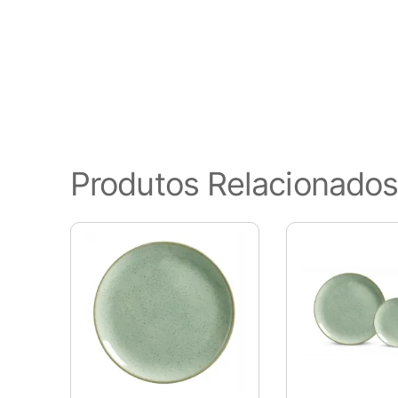
funcionalidades básicas do site
este site. Esses cookies serão
de cancelar esses cookies. Poré
Cookies Necessários
Sempre ativado
Os cookies necessários são ab
Produtos Relacionado
apenas cookies que garantem 
nenhuma informação pessoal.
Pesquisar
Cookies Não Necessários
Ativado
Quaisquer cookies que possam 
especificamente para coletar 