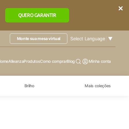
QUERO GARANTIR
Select Language
▼
Monte sua mesa virtual
Home
Alleanza
Produtos
Como comprar
Blog
Minha conta
Brilho
Mais coleções