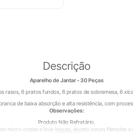
Descrição
Aparelho de Jantar - 30 Peças
s rasos, 6 pratos fundos, 6 pratos de sobremesa, 6 xíca
dade
ranca de baixa absorção e alta resistência, com proces
Observações:
Produto Não Refratário.
rar sua experiência enquanto você navega pelo site. Destes c
ao micro-ondas e lava-louças, exceto peças filetadas a 
 são armazenados no seu navegador, pois são essenciais par