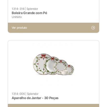
1314-316
|
Splendor
Boleira Grande com Pé
Cookies Necessários
Unitário
Sempre ativado
Ver produto
Cookies Não Necessários
Ativado
Pesquisar
Voltar ao site
1314-006
|
Splendor
Aparelho de Jantar - 30 Peças