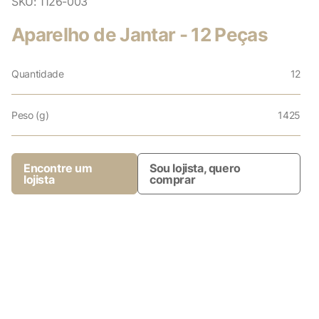
SKU:
1126-003
Aparelho de Jantar - 12 Peças
Quantidade
12
Peso (g)
1425
Encontre um
Sou lojista, quero
lojista
comprar