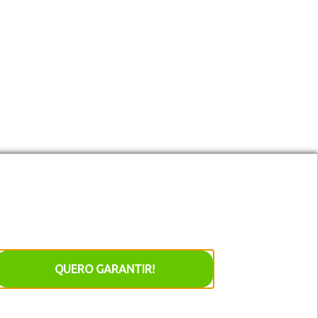
ta
acesso exclusivo
aos nossos
lançamentos de natal!
QUERO GARANTIR!