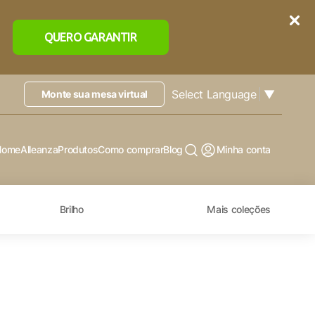
QUERO GARANTIR
Select Language
▼
Monte sua mesa virtual
Home
Alleanza
Produtos
Como comprar
Blog
Minha conta
Brilho
Mais coleções
X