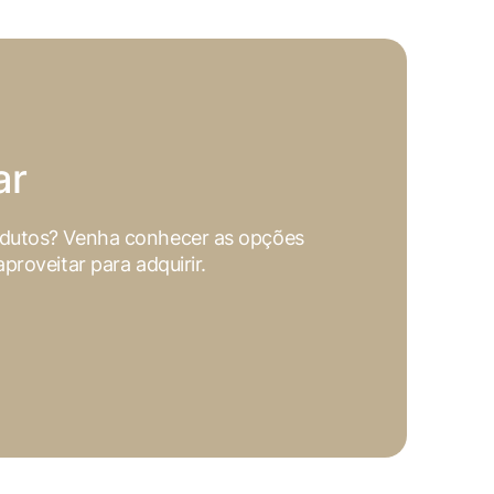
ookies, os cookies que são
a o funcionamento das
sar e entender como você usa
nto. Você também tem a opção
ar
periência de navegação.
odutos? Venha conhecer as opções
proveitar para adquirir.
. Esta categoria inclui
sses cookies não armazenam