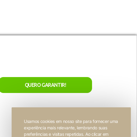
site e sejam usados ​​
utros conteúdos incorporados.
nta
acesso exclusivo
aos nossos
Entre em contato
lançamentos de natal!
r
Seja nosso representante
ivacidade
o
QUERO GARANTIR!
Trabalhe conosco
Usamos cookies em nosso site para fornecer uma
experiência mais relevante, lembrando suas
Desenvolvido por
FW2 Propaganda ❤
preferências e visitas repetidas. Ao clicar em