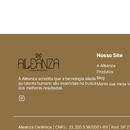
Ativado
Quaisquer cookies que possam 
especificamente para coletar 
Nosso Site
A Alleanza
Produtos
Blog
A Alleanza acredita que a tecnologia aliada
ao talento humano são essenciais na busca
Monte sua mesa vi
dos melhores resultados.
Alleanza Cerâmica | CNPJ.:
23.320.538/0001-89
|
Rod. SP 2