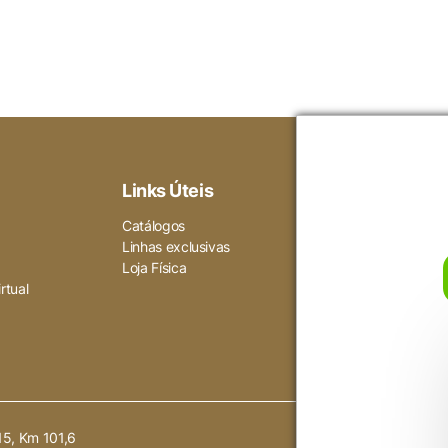
Voltar ao site
não ser particularmente necessários para o funcionamento do 
dados pessoais do usuário por meio de análises, anúncios e o
Links Úteis
Ajuda
Gara
Catálogos
Como compra
Linhas exclusivas
Política de pr
Loja Física
Termos de us
rtual
15, Km 101,6