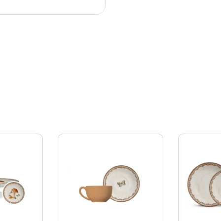
dade
rar sua experiência enquanto você navega pelo site. Destes c
s
 são armazenados no seu navegador, pois são essenciais par
. Também usamos cookies de terceiros que nos ajudam a anali
 armazenados em seu navegador apenas com o seu consentime
m, a desativação de alguns desses cookies pode afetar sua ex
solutamente essenciais para o funcionamento adequado do site