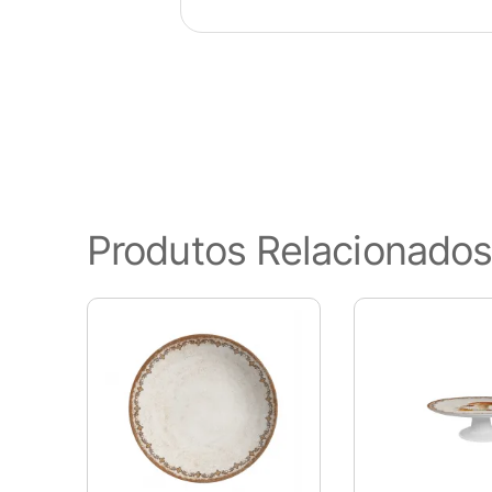
Visão geral de privaci
Este site usa cookies para melho
Produtos Relacionado
categorizados como necessários
funcionalidades básicas do site
este site. Esses cookies serão
de cancelar esses cookies. Poré
Cookies Necessários
Sempre ativado
Os cookies necessários são ab