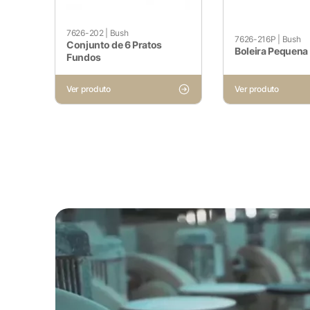
apenas cookies que garantem 
nenhuma informação pessoal.
7626-202
|
Bush
7626-216P
|
Bush
Conjunto de 6 Pratos
Boleira Pequena
Fundos
Pesquisar
Cookies Não Necessários
Ver produto
Ver produto
Ativado
Quaisquer cookies que possam 
especificamente para coletar 