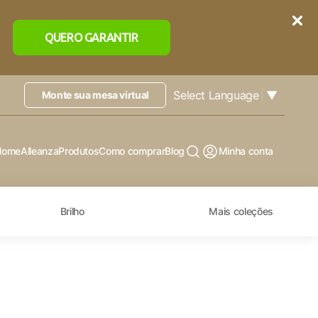
QUERO GARANTIR
Select Language
▼
Monte sua mesa virtual
Home
Alleanza
Produtos
Como comprar
Blog
Minha conta
Brilho
Mais coleções