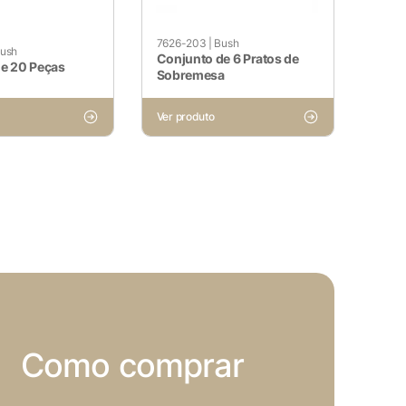
sses cookies não armazenam
7626-203
|
Bush
ush
Conjunto de 6 Pratos de
de 20 Peças
Sobremesa
Ver produto
site e sejam usados ​​
utros conteúdos incorporados.
Como comprar