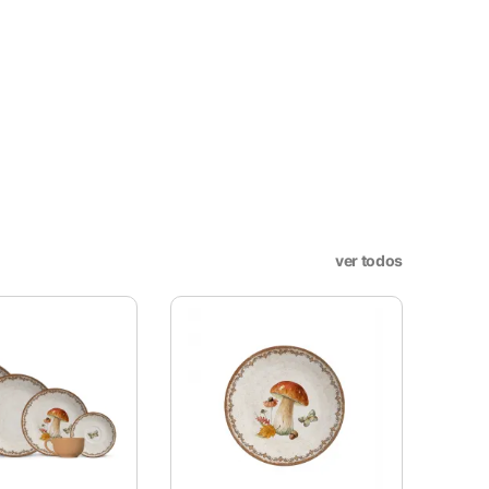
X
ookies, os cookies que são
a o funcionamento das
ver todos
sar e entender como você usa
nto. Você também tem a opção
periência de navegação.
. Esta categoria inclui