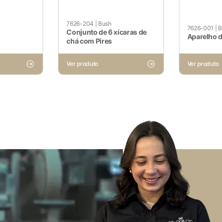
funcionalidades básicas e recursos de segurança do site. E
7626-204
|
Bush
7626-001
|
B
Conjunto de 6 xícaras de
Aparelho 
chá com Pires
Ver produto
Ver produto
Voltar ao site
não ser particularmente necessários para o funcionamento do 
dados pessoais do usuário por meio de análises, anúncios e o