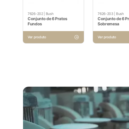
apenas cookies que garantem 
nenhuma informação pessoal.
7626-202
|
Bush
7626-203
|
Bush
Conjunto de 6 Pratos
Conjunto de 6 P
Fundos
Sobremesa
Pesquisar
Cookies Não Necessários
Ver produto
Ver produto
Ativado
Quaisquer cookies que possam 
especificamente para coletar 