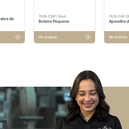
funcionalidades básicas e recursos de segurança do site. E
7626-216P
|
Bush
7626-006
|
B
ratos de
Boleira Pequena
Aparelho 
Ver produto
Ver produto
Voltar ao site
não ser particularmente necessários para o funcionamento do 
dados pessoais do usuário por meio de análises, anúncios e o