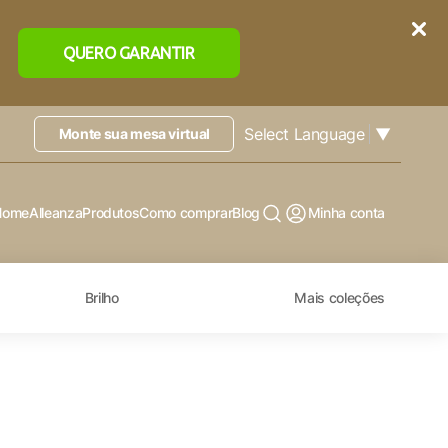
QUERO GARANTIR
Select Language
▼
Monte sua mesa virtual
Home
Alleanza
Produtos
Como comprar
Blog
Minha conta
Brilho
Mais coleções