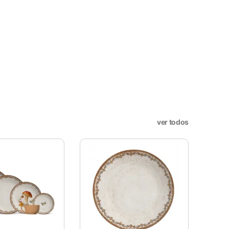
X
ookies, os cookies que são
a o funcionamento das
ver todos
sar e entender como você usa
nto. Você também tem a opção
periência de navegação.
. Esta categoria inclui