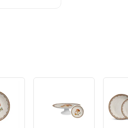
dade
rar sua experiência enquanto você navega pelo site. Destes c
s
 são armazenados no seu navegador, pois são essenciais par
. Também usamos cookies de terceiros que nos ajudam a anali
 armazenados em seu navegador apenas com o seu consentime
m, a desativação de alguns desses cookies pode afetar sua ex
solutamente essenciais para o funcionamento adequado do site