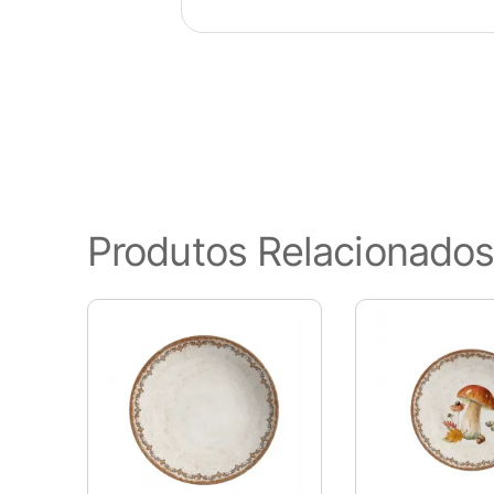
Visão geral de privaci
Este site usa cookies para melho
Produtos Relacionado
categorizados como necessários
funcionalidades básicas do site
este site. Esses cookies serão
de cancelar esses cookies. Poré
Cookies Necessários
Sempre ativado
Os cookies necessários são ab