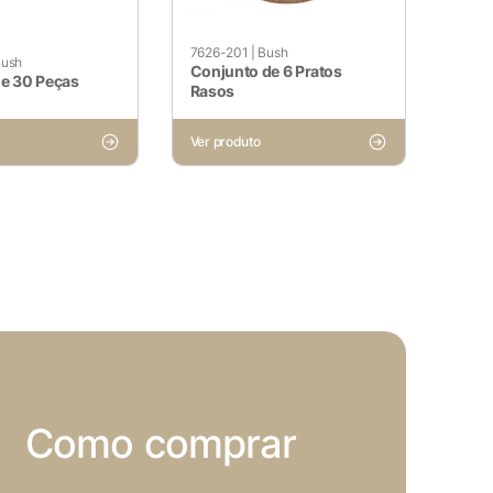
sses cookies não armazenam
7626-201
|
Bush
ush
Conjunto de 6 Pratos
de 30 Peças
Rasos
Ver produto
site e sejam usados ​​
utros conteúdos incorporados.
Como comprar