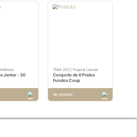
sses cookies não armazenam
site e sejam usados ​​
ortênsia
7584-202
|
Tropical Leaves
utros conteúdos incorporados.
e Jantar - 30
Conjunto de 6 Pratos
Fundos Coup
Ver produto