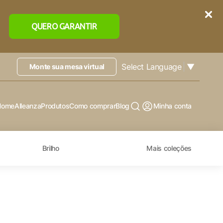
QUERO GARANTIR
Select Language
▼
Monte sua mesa virtual
Home
Alleanza
Produtos
Como comprar
Blog
Minha conta
Brilho
Mais coleções