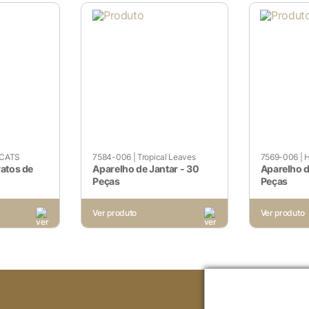
funcionalidades básicas e recursos de segurança do site. E
Voltar ao site
não ser particularmente necessários para o funcionamento do 
CATS
7584-006
|
Tropical Leaves
7569-006
|
H
dados pessoais do usuário por meio de análises, anúncios e o
ratos de
Aparelho de Jantar - 30
Aparelho d
Peças
Peças
Ver produto
Ver produto