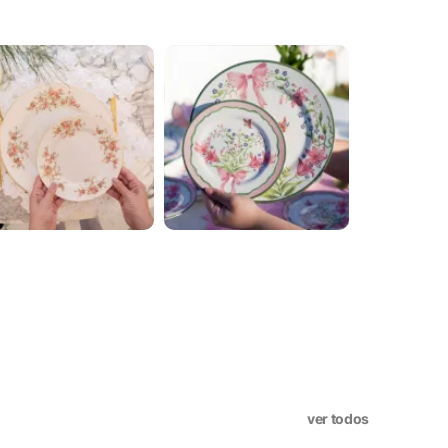
X
ookies, os cookies que são
a o funcionamento das
sar e entender como você usa
nto. Você também tem a opção
periência de navegação.
ver todos
. Esta categoria inclui