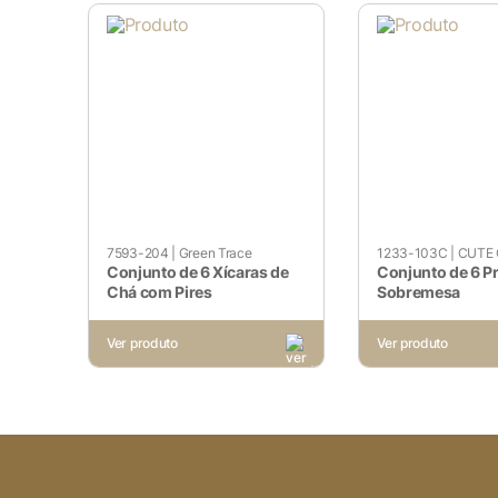
apenas cookies que garantem 
nenhuma informação pessoal.
Pesquisar
Cookies Não Necessários
Ativado
Quaisquer cookies que possam 
7593-204
|
Green Trace
1233-103C
|
CUTE 
especificamente para coletar 
Conjunto de 6 Xícaras de
Conjunto de 6 P
Chá com Pires
Sobremesa
Ver produto
Ver produto