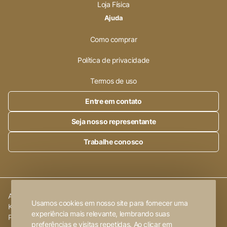
Loja Física
Ajuda
Como comprar
Política de privacidade
Termos de uso
Entre em contato
Seja nosso representante
Trabalhe conosco
Alleanza Cerâmica | CNPJ.:
23.320.538/0001-89
|
Rod. SP 215,
Usamos cookies em nosso site para fornecer uma
Km 101,6
experiência mais relevante, lembrando suas
Porto Ferreira
-
SP
preferências e visitas repetidas. Ao clicar em