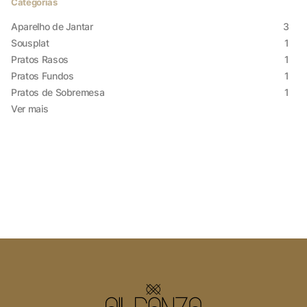
Cookies Necessários
Categorias
Sempre ativado
Aparelho de Jantar
3
Sousplat
1
Pratos Rasos
1
Pratos Fundos
1
Cookies Não Necessários
Pratos de Sobremesa
1
Ver mais
Ativado
Pesquisar
Voltar ao site