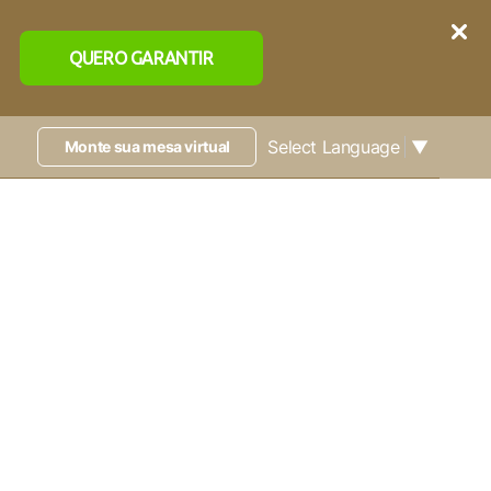
QUERO GARANTIR
Select Language
▼
Monte sua mesa virtual