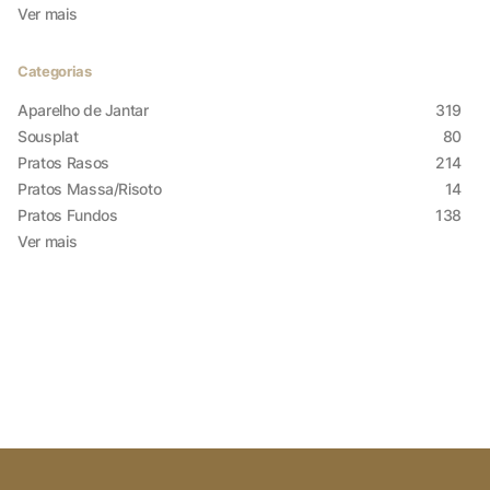
Ver mais
Categorias
Aparelho de Jantar
319
Sousplat
80
Pratos Rasos
214
Pratos Massa/Risoto
14
X
Pratos Fundos
138
Ver mais
Cookies Necessários
Sempre ativado
Cookies Não Necessários
Ativado