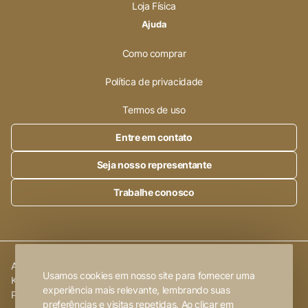
Loja Física
Ajuda
Como comprar
Política de privacidade
Termos de uso
Entre em contato
Seja nosso representante
Trabalhe conosco
Alleanza Cerâmica | CNPJ.:
23.320.538/0001-89
|
Rod. SP 215,
Usamos cookies em nosso site para fornecer uma
Km 101,6
experiência mais relevante, lembrando suas
Porto Ferreira
-
SP
preferências e visitas repetidas. Ao clicar em