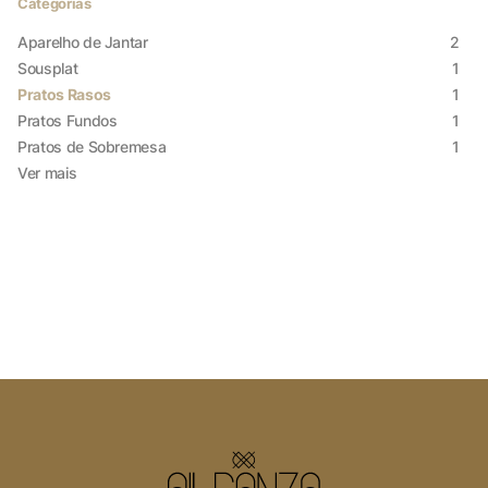
Cookies Necessários
Categorias
Sempre ativado
Aparelho de Jantar
2
Sousplat
1
Pratos Rasos
1
Pratos Fundos
1
Cookies Não Necessários
Pratos de Sobremesa
1
Ver mais
Ativado
Pesquisar
Voltar ao site