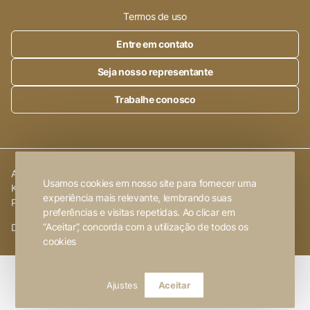
Termos de uso
Entre em contato
Seja nosso representante
Trabalhe conosco
Alleanza Cerâmica | CNPJ.:
23.320.538/0001-89
|
Rod. SP 215,
Usamos cookies em nosso site para fornecer uma
Km 101,6
experiência mais relevante, lembrando suas
Porto Ferreira
-
SP
preferências e visitas repetidas. Ao clicar em
“Aceitar”, concorda com a utilização de todos os
Desenvolvido por
FW2 Propaganda ❤
cookies
Ajustes
Aceitar