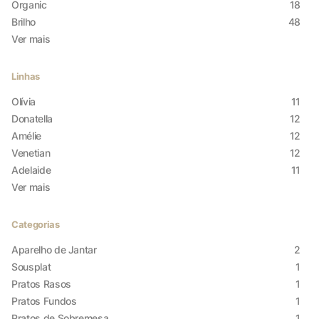
Organic
18
Brilho
48
Ver mais
Cookies Não Necessários
Ativado
Linhas
Olívia
11
Donatella
12
Pesquisar
Amélie
12
Venetian
12
Adelaide
11
Voltar ao site
Ver mais
Categorias
Aparelho de Jantar
2
Sousplat
1
Pratos Rasos
1
Pratos Fundos
1
Pratos de Sobremesa
1