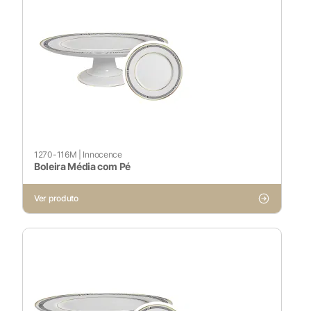
1270-116M
|
Innocence
Boleira Média com Pé
Ver produto