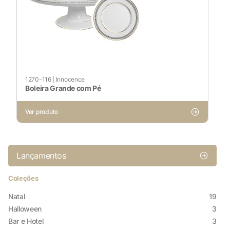
1270-116
|
Innocence
Boleira Grande com Pé
Ver produto
Lançamentos
X
Coleções
Cookies Necessários
Natal
19
Halloween
3
Sempre ativado
Bar e Hotel
3