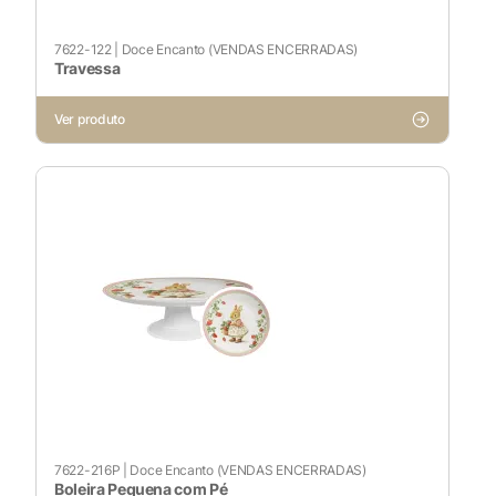
7622-122
|
Doce Encanto (VENDAS ENCERRADAS)
Travessa
Ver produto
X
Cookies Necessários
Sempre ativado
Cookies Não Necessários
7622-216P
|
Doce Encanto (VENDAS ENCERRADAS)
Ativado
Boleira Pequena com Pé