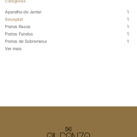
Cookies Necessários
Categorias
Sempre ativado
Aparelho de Jantar
1
Sousplat
1
Pratos Rasos
1
Pratos Fundos
1
Cookies Não Necessários
Pratos de Sobremesa
1
Ver mais
Ativado
Pesquisar
Voltar ao site