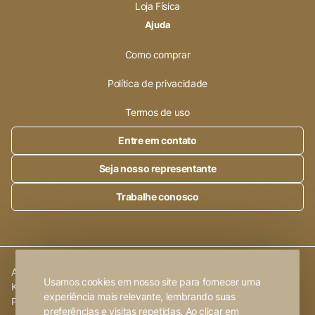
Loja Física
Ajuda
Como comprar
Política de privacidade
Termos de uso
Entre em contato
Seja nosso representante
Trabalhe conosco
Alleanza Cerâmica | CNPJ.:
23.320.538/0001-89
|
Rod. SP 215,
Usamos cookies em nosso site para fornecer uma
Km 101,6
experiência mais relevante, lembrando suas
Porto Ferreira
-
SP
preferências e visitas repetidas. Ao clicar em