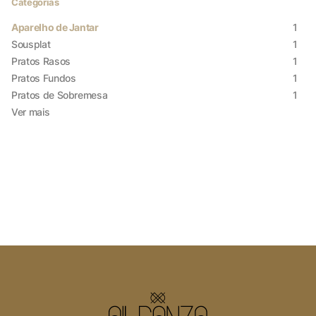
Cookies Necessários
Categorias
Sempre ativado
Aparelho de Jantar
1
Sousplat
1
Pratos Rasos
1
Pratos Fundos
1
Cookies Não Necessários
Pratos de Sobremesa
1
Ver mais
Ativado
Pesquisar
Voltar ao site