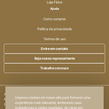
Loja Física
Ajuda
Como comprar
Política de privacidade
Termos de uso
Entre em contato
Seja nosso representante
Trabalhe conosco
Alleanza Cerâmica | CNPJ.:
23.320.538/0001-89
|
Rod. SP 215,
Usamos cookies em nosso site para fornecer uma
Km 101,6
experiência mais relevante, lembrando suas
Porto Ferreira
-
SP
preferências e visitas repetidas. Ao clicar em